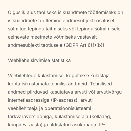
Õiguslik alus taoliseks isikuandmete töötlemiseks on
isikuandmete töötlemine andmesubjekti osalusel
sõlmitud lepingu täitmiseks või lepingu sõlmimisele
eelnevate meetmete võtmiseks vastavalt
andmesubjekti taotlusele (GDPR Art 6(1)(b)).
Veebilehe sirvimise statistika
Veebilehtede külastamisel kogutakse külastaja
kohta isikustamata tehnilisi andmeid. Tehnilised
andmed piirduvad kasutatava arvuti või arvutivõrgu
internetiaadressiga (IP-aadress), arvuti
veebilehitseja ja operatsioonisüsteemi
tarkvaraversiooniga, külastamise aja (kellaaeg,
kuupäev, aasta) ja üldistatud asukohaga. IP-