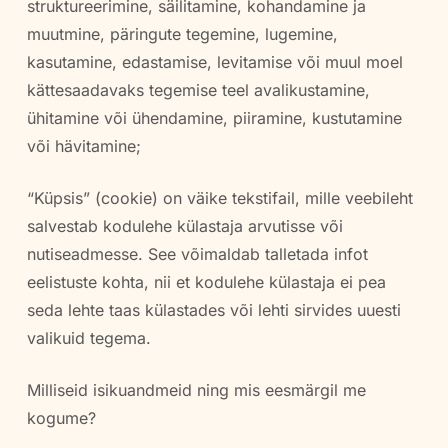
struktureerimine, säilitamine, kohandamine ja
muutmine, päringute tegemine, lugemine,
kasutamine, edastamise, levitamise või muul moel
kättesaadavaks tegemise teel avalikustamine,
ühitamine või ühendamine, piiramine, kustutamine
või hävitamine;
“Küpsis” (cookie) on väike tekstifail, mille veebileht
salvestab kodulehe külastaja arvutisse või
nutiseadmesse. See võimaldab talletada infot
eelistuste kohta, nii et kodulehe külastaja ei pea
seda lehte taas külastades või lehti sirvides uuesti
valikuid tegema.
Milliseid isikuandmeid ning mis eesmärgil me
kogume?