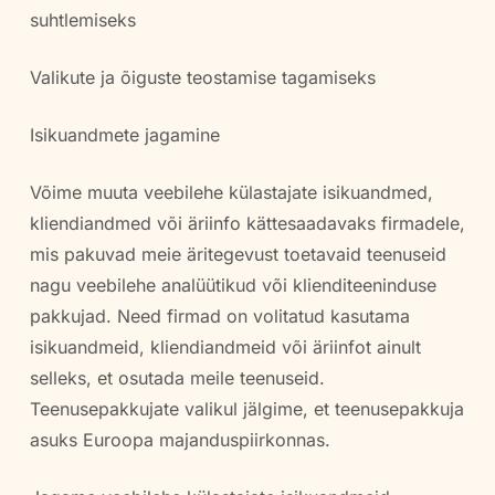
suhtlemiseks
Valikute ja õiguste teostamise tagamiseks
Isikuandmete jagamine
Võime muuta veebilehe külastajate isikuandmed,
kliendiandmed või äriinfo kättesaadavaks firmadele,
mis pakuvad meie äritegevust toetavaid teenuseid
nagu veebilehe analüütikud või klienditeeninduse
pakkujad. Need firmad on volitatud kasutama
isikuandmeid, kliendiandmeid või äriinfot ainult
selleks, et osutada meile teenuseid.
Teenusepakkujate valikul jälgime, et teenusepakkuja
asuks Euroopa majanduspiirkonnas.