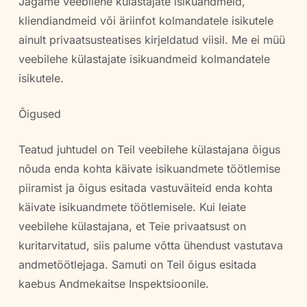
Jagame veebilehe külastajate isikuandmeid,
kliendiandmeid või äriinfot kolmandatele isikutele
ainult privaatsusteatises kirjeldatud viisil. Me ei müü
veebilehe külastajate isikuandmeid kolmandatele
isikutele.
Õigused
Teatud juhtudel on Teil veebilehe külastajana õigus
nõuda enda kohta käivate isikuandmete töötlemise
piiramist ja õigus esitada vastuväiteid enda kohta
käivate isikuandmete töötlemisele. Kui leiate
veebilehe külastajana, et Teie privaatsust on
kuritarvitatud, siis palume võtta ühendust vastutava
andmetöötlejaga. Samuti on Teil õigus esitada
kaebus Andmekaitse Inspektsioonile.