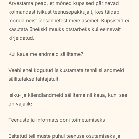
Arvestama peab, et mõned küpsised pärinevad
kolmandast isikust teenusepakkujalt, kes täidab
mõnda neist ülesannetest meie asemel. Küpsiseid ei
kasutata ühekski muuks otstarbeks kui eelnevalt
kirjeldatud.
Kui kaua me andmeid säilitame?
Veebilehel kogutud isikustamata tehnilisi andmeid
säilitatakse tähtajatult.
Isiku- ja kliendiandmeid säilitame nii kaua, kuni see
on vajalik:
Teenuste ja informatsiooni toimetamiseks
Esitatud tellimuste puhul teenuse osutamiseks ja