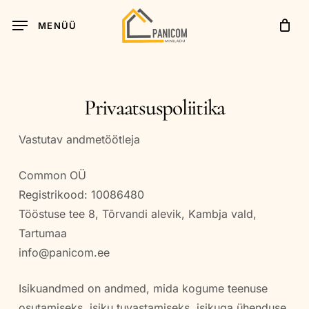
Skip
MENÜÜ
to
main
content
Privaatsuspoliitika
Vastutav andmetöötleja
Common OÜ
Registrikood: 10086480
Tööstuse tee 8, Tõrvandi alevik, Kambja vald,
Tartumaa
info@panicom.ee
Isikuandmed on andmed, mida kogume teenuse
osutamiseks, isiku tuvastamiseks, isikuga ühenduse