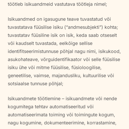
töötleb isikuandmeid vastutava töötleja nimel;
Isikuandmed on igasugune teave tuvastatud või
tuvastatava füüsilise isiku (“andmesubjekti”) kohta;
tuvastatav füüsiline isik on isik, keda saab otseselt
või kaudselt tuvastada, eelkõige sellise
identifitseerimistunnuse põhjal nagu nimi, isikukood,
asukohateave, võrguidentifikaator või selle füüsilise
isiku ühe või mitme füüsilise, füsioloogilise,
geneetilise, vaimse, majandusliku, kultuurilise või
sotsiaalse tunnuse põhjal;
Isikuandmete töötlemine – isikuandmete või nende
kogumitega tehtav automatiseeritud või
automatiseerimata toiming või toimingute kogum,
nagu kogumine, dokumenteerimine, korrastamine,