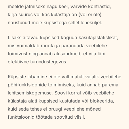
meelde jätmiseks nagu keel, värvide kontrastid,
kirja suurus või kas külastaja on (või ei ole)
nõustunud meie küpsistega sellel leheküljel.
Lisaks aitavad küpsised koguda kasutajastatistikat,
mis võimaldab mõõta ja parandada veebilehe
toimivust ning annab alusandmed, et viia läbi
efektiivne turundustegevus.
Küpsiste lubamine ei ole vältimatult vajalik veebilehe
põhifunktsioonide toimimiseks, kuid annab parema
lehitsemiskogemuse. Soovi korral võib veebilehe
külastaja alati küpsised kustutada või blokeerida,
kuid seda tehes ei pruugi veebilehe mõned
funktsioonid töötada soovitud viisil.