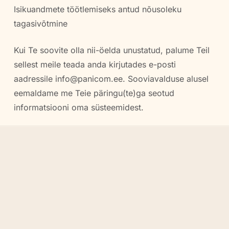
Isikuandmete töötlemiseks antud nõusoleku
tagasivõtmine
Kui Te soovite olla nii-öelda unustatud, palume Teil
sellest meile teada anda kirjutades e-posti
aadressile info@panicom.ee. Sooviavalduse alusel
eemaldame me Teie päringu(te)ga seotud
informatsiooni oma süsteemidest.