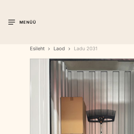
Skip
to
main
MENÜÜ
content
Esileht
Laod
Ladu 2031