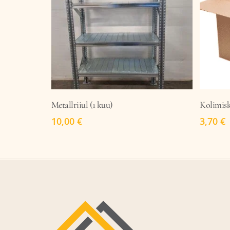
LISA KORVI
Metallriiul (1 kuu)
Kolimisk
10,00
€
3,70
€