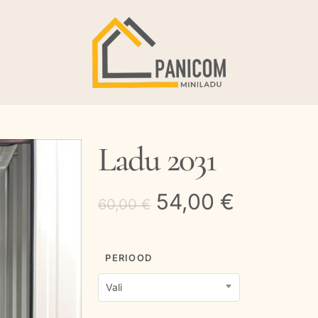
Ladu 2031
Algne
Current
54,00
€
60,00
€
hind
price
oli:
is:
PERIOOD
60,00 €.
54,00 €
Vali