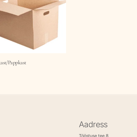
LISA KORVI
ast/Pappkast
Aadress
Tööstuse tee 8